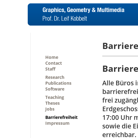
Barriere
Home
Contact
Barrier
Staff
Research
Alle Büros 
Publications
Software
barrierefre
Teaching
frei zugäng
Theses
Erdgeschoss
Jobs
17:00 Uhr m
Barrierefreiheit
Impressum
sowie die E
erreichbar.